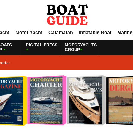
Yacht
Motor Yacht
Catamaran
Inflatable Boat
Marine
BOATS
DIGITAL PRESS
MOTORYACHTS
P
GROUP
harter