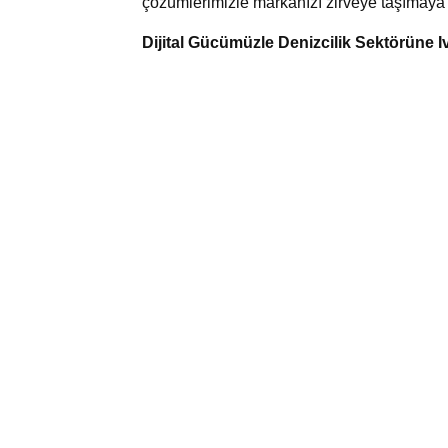
çözümlerimizle markanızı zirveye taşımaya k
Dijital Gücümüzle Denizcilik Sektörüne