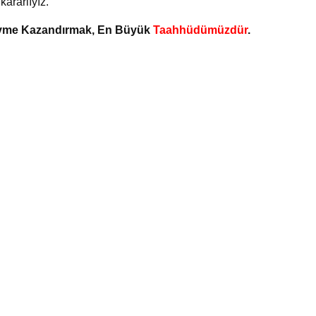
ararlıyız.
 Ivme Kazandırmak, En Büyük
Taahhüdümüzdür
.