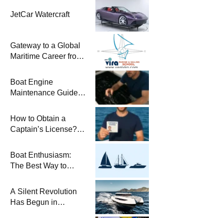
JetCar Watercraft
Gateway to a Global
Maritime Career from
the Turkish Riviera
Boat Engine
Maintenance Guide
Pre-Season
Winterization and
How to Obtain a
Basic Tips
Captain’s License?
Steps and Exams
Required for Sailing
Boat Enthusiasm:
at Sea
The Best Way to
Connect with the Sea
and a
A Silent Revolution
Comprehensive Boat
Has Begun in
Guide
Maritime