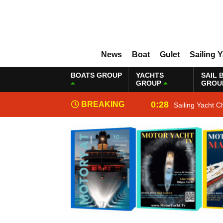
News
Boat
Gulet
Sailing 
BOATS GROUP
YACHTS
SAIL 
GROUP
GROU
0:28
BREAKING
Sailing Yacht C
NEWS