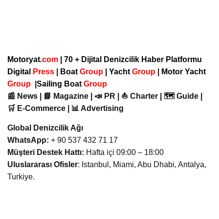
Motoryat.
com
| 70 + Dijital Denizcilik Haber Platformu
Digital
Press
|
Boat
Group
|
Yacht
Group
|
Motor Yacht
Group
|
Sailing Boat
Group
📰 News | 📘 Magazine | 📣 PR | ⛵ Charter | 🗺️ Guide |
🛒 E-Commerce | 📊 Advertising
Global Denizcilik Ağı
WhatsApp:
+ 90 537 432 71 17
Müşteri Destek Hattı:
Hafta içi 09:00 – 18:00
Uluslararası Ofisler
: Istanbul, Miami, Abu Dhabi, Antalya,
Turkiye.