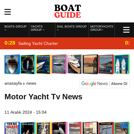
BOATS GROUP
YACHTS
SAIL BOATS GROUP
MOTORYACHTS
GROUP
GROUP
0:28
0:2
Sailing Yacht Charter
anasayfa
news
Motor Yacht Tv News
11 Aralık 2024 - 15:04