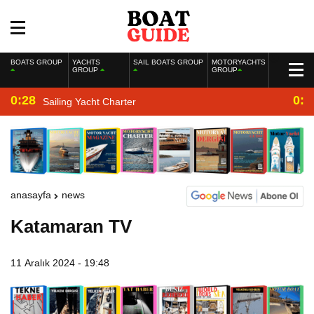
BOATS GROUP
YACHTS
SAIL BOATS GROUP
MOTORYACHTS
GROUP
GROUP
0:28
0:2
Sailing Yacht Charter
anasayfa
news
Katamaran TV
11 Aralık 2024 - 19:48